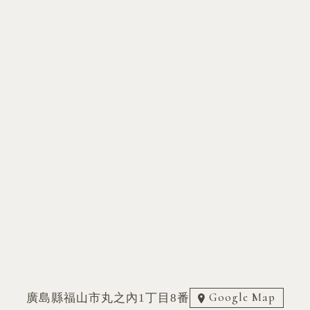
Google Map
廣島縣福山市丸之內1丁目8番