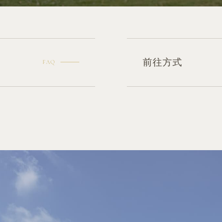
前往方式
FAQ